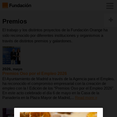
Premios
El trabajo y los distintos proyectos de la Fundación Orange ha
sido reconocido por diferentes instituciones y organismos a
través de distintos premios y galardones.
2026, mayo
Premios Oso por el Empleo 2026
El Ayuntamiento de Madrid a través de la Agencia para el Empleo,
ha reconocido el compromiso empresarial con la creación de
empleo con la I Edición de los “Premios Oso por el Empleo 2026”.
En este acto celebrado el día 6 de mayo en la Casa de la
Panadería en la Plaza Mayor de Madrid,...
Read more »