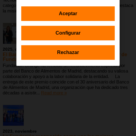
categoría de «Educación Digital en Entornos Singulares«, destaca
la misión y visión del proyecto....
Read more »
Aceptar
Configurar
2025, octubre
Rechazar
El Banco de Alimentos de Madrid reconoce la labor de
Fundación Orange
Fundación Orange ha recibido un reconocimiento especial por
parte del Banco de Alimentos de Madrid, destacando su valiosa
colaboración y apoyo a la labor solidaria de la entidad. La
entrega de este premio coincide con el 30 aniversario del Banco
de Alimentos de Madrid, una organización que ha dedicado tres
décadas a asistir...
Read more »
2023, noviembre