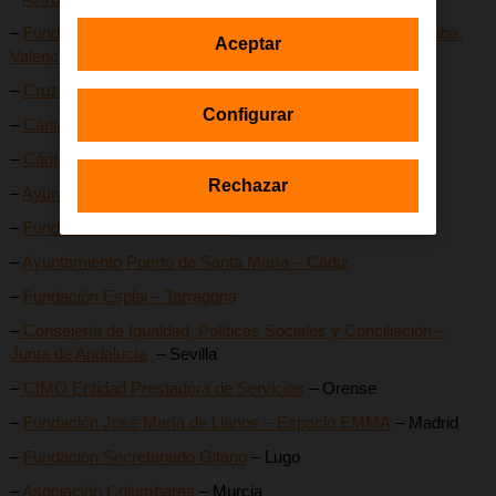
–
Fundación Secretariado Gitano: Madrid, Barcelona, Córdoba,
Aceptar
Valencia, León, Málaga, Badajoz y Gijón
–
Cruz Roja Móstoles
Configurar
–
Cáritas – Guadalajara-Sigüenza
–
Cáritas – Huesca
Rechazar
–
Ayuntamiento de Segovia – Segovia
–
Fundación Ana Bella – Sevilla
–
Ayuntamiento Puerto de Santa María – Cádiz
–
Fundación Esplai – Tarragona
–
Consejería de Igualdad, Políticas Sociales y Conciliación –
Junta de Andalucía
– Sevilla
–
CIMO Entidad Prestadora de Servicios
– Orense
–
Fundación José María de Llanos – Espacio EMMA
– Madrid
–
Fundación Secretariado Gitano
– Lugo
–
Asociación Columbares
– Murcia