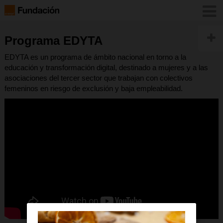
Programa EDYTA
EDYTA es un programa de ámbito nacional en torno a la
educación y transformación digital, destinado a mujeres y a las
asociaciones del tercer sector que trabajan con colectivos
femeninos en riesgo de exclusión y baja empleabilidad.