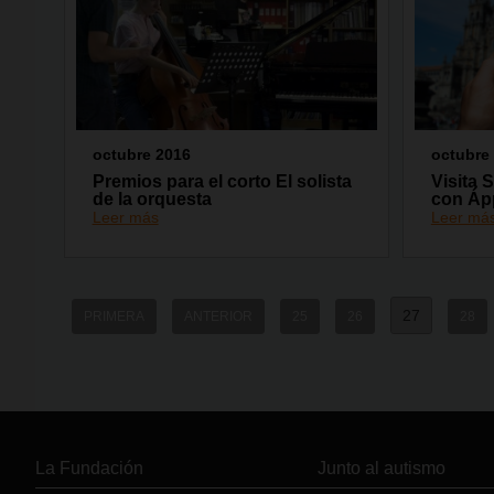
octubre 2016
octubre
Premios para el corto El solista
Visita 
de la orquesta
con Áp
Leer más
Leer má
27
PRIMERA
ANTERIOR
25
26
28
La Fundación
Junto al autismo