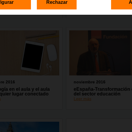
igurar
Rechazar
A
con Áppside
s
Leer más
re 2016
noviembre 2016
gía en el aula y el aula
eEspaña-Transformación d
quier lugar conectado
del sector educación
s
Leer más