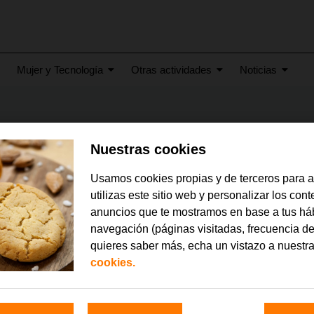
Mujer y Tecnología
Otras actividades
Noticias
Nuestras cookies
Usamos cookies propias y de terceros para 
utilizas este sitio web y personalizar los con
anuncios que te mostramos en base a tus há
navegación (páginas visitadas, frecuencia de
quieres saber más, echa un vistazo a nuestr
cookies.
re 2016
noviembre 2016
s de Los Lunes Autismo
Visita accesible a Tarrago