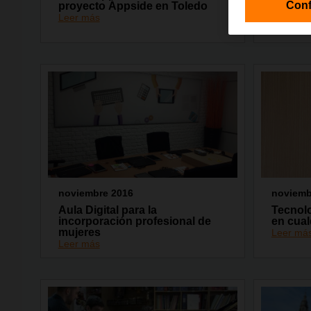
Conf
proyecto Áppside en Toledo
2016
Leer más
Leer má
noviembre 2016
noviemb
Aula Digital para la
Tecnolo
incorporación profesional de
en cual
mujeres
Leer má
Leer más