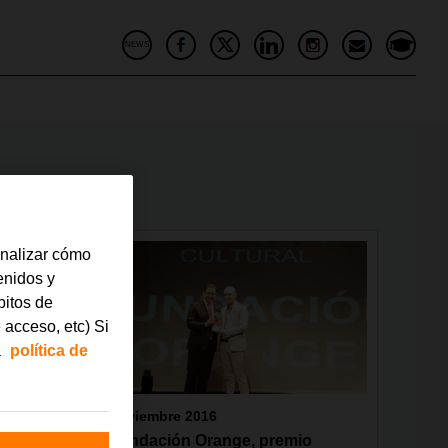
NEWS
analizar cómo
tenidos y
bitos de
 acceso, etc) Si
a
política de
noviembre 2016
na
Fundación Orange, premio