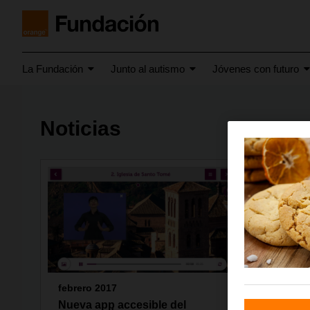
La Fundación
Junto al autismo
Jóvenes con futuro
Noticias
febrero 2017
diciemb
Nueva app accesible del
Viñeta