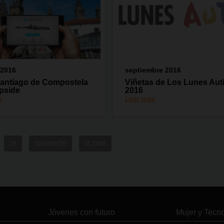
 2016
septiembre 2016
Santiago de Compostela
Viñetas de Los Lunes Au
pside
2016
s
Leer más
29
SIGUIENTE
ÚLTIMA
Jóvenes con futuro
Mujer y Tecn