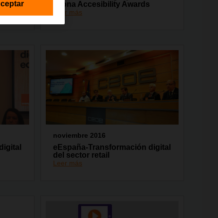
ceptar
Arona Accesibility Awards
Leer más
noviembre 2016
igital
eEspaña-Transformación digital
del sector retail
Leer más