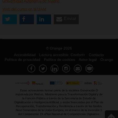
Universidad Autónoma de Madrid
Web del curso en la UAM
Enviar
© Orange 2026
Accesibilidad
Lectura accesible: Confort+
Contacto
Política de privacidad
Política de cookies
Aviso legal
Orange
Estas actuaciones forman parte de la iniciativa Generación D
impulsada por Red.es, Ministerio para la Transformación Digital y de
la Función Pública a través de la Secretaría de Estado de
Digitalización e Inteligencia Artificial, y están financiadas por el Plan de
Recuperación, Transformación y Resiliencia a través de los fondos
Next Generation de la Unión Europea, en el marco de la Inversión 1
del Componente 19 «Plan Nacional de Competencias Digitales».