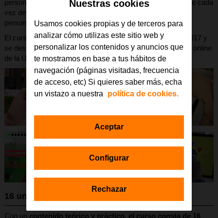
Nuestras cookies
personas con trastornos del espectro del autismo (TEA) que cada
vez demandan más profesionales, familias y las propias
personas con TEA.
Usamos cookies propias y de terceros para
analizar cómo utilizas este sitio web y
El curso, para 200 personas, comienza el 6 de marzo de 2017 y
personalizar los contenidos y anuncios que
se desarrolla durante 16 semanas lectivas en la plataforma online
de la UAM (Plazas completas).
te mostramos en base a tus hábitos de
navegación (páginas visitadas, frecuencia
de acceso, etc) Si quieres saber más, echa
un vistazo a nuestra
política de cookies.
Aceptar
Configurar
Rechazar
16 unidades
Con un
contenido teórico y práctico, el curso consta de 16