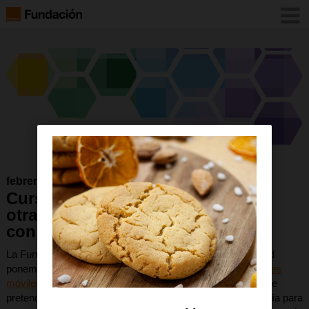
febrero 2017
Curso Aplicaciones móviles y
otras tecnologías para personas
con autismo
La Fundación Orange y la Universidad Autónoma de Madrid
ponemos en marcha en marzo de 2017 el curso
Aplicaciones
móviles y otras tecnologías para personas con autismo
, que
pretende proporcionar una guía de utilización de la tecnología para