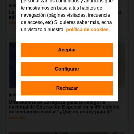
personalizar los contenidos y anuncios que
junio 2026
te mostramos en base a tus hábitos de
La Fundación Orange celebra en Madrid la tercera
navegación (páginas visitadas, frecuencia
edición del encuentro GarageLAB
Leer más
de acceso, etc) Si quieres saber más, echa
un vistazo a nuestra
política de cookies.
Aceptar
Configurar
Rechazar
junio 2026
Una alumna de Zaragoza gana la categoría
nacional de Educación Especial en la 45ª edición
del certamen escolar “¿Qué es un rey para ti?”
Leer más