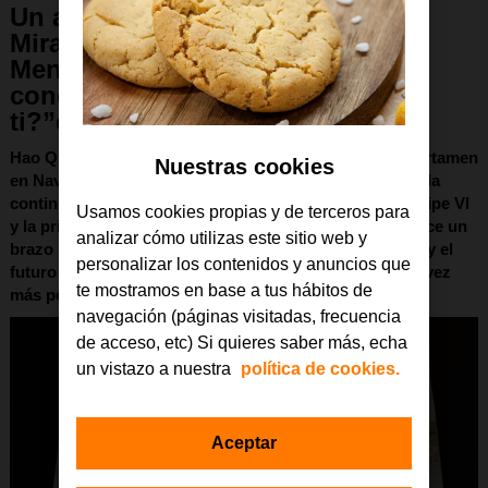
Un alumno del Colegio
Miravalles – El Redín, de Cizur
Menor, gana la 45ª edición del
concurso “¿Qué es un rey para
ti?”en Navarra
Hao Quan Pan, que cursa 2º de E.S.O., ha ganado el certamen
Nuestras cookies
en Navarra gracias a un original dibujo que representa la
continuidad de la Corona, a través de las figuras de Felipe VI
Usamos cookies propias y de terceros para
y la princesa Leonor. Al mismo tiempo en la obra aparece un
analizar cómo utilizas este sitio web y
brazo robótico que simboliza la conexión entre ambos y el
personalizar los contenidos y anuncios que
futuro de la institución en una sociedad marcada cada vez
te mostramos en base a tus hábitos de
más por la tecnología y lo digital.
navegación (páginas visitadas, frecuencia
de acceso, etc) Si quieres saber más, echa
un vistazo a nuestra
política de cookies.
Aceptar