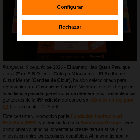
Configurar
Rechazar
Pamplona, 9 de junio de 2026.-
El alumno
Hao Quan Pan
, que
cursa
2º de E.S.O.
en el
Colegio Miravalles – El Redín, de
Cizur Menor (Cendea de Cizur)
,
ha sido seleccionado para
representar a la Comunidad Foral de Navarra ante don Felipe en
la audiencia privada que el monarca ofrecerá próximamente a los
ganadores de la
45ª edición
del concurso
¿Qué es un rey para
ti?
(curso escolar 2025-26).
Este certamen, promovido por la
Fundación Institucional
Española (FIES)
y patrocinado por la
Fundación Orange
, tiene
como objetivo principal fomentar la creatividad artística y la
innovación entre los escolares españoles. Al mismo tiempo, a