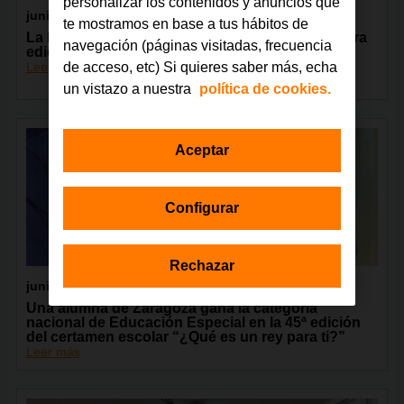
personalizar los contenidos y anuncios que
junio 2026
te mostramos en base a tus hábitos de
La Fundación Orange celebra en Madrid la tercera
navegación (páginas visitadas, frecuencia
edición del encuentro GarageLAB
Leer más
de acceso, etc) Si quieres saber más, echa
un vistazo a nuestra
política de cookies.
Aceptar
Configurar
Rechazar
junio 2026
Una alumna de Zaragoza gana la categoría
nacional de Educación Especial en la 45ª edición
del certamen escolar “¿Qué es un rey para ti?”
Leer más