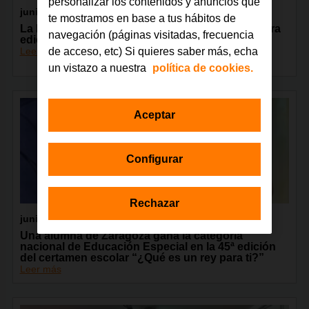
personalizar los contenidos y anuncios que
junio 2026
te mostramos en base a tus hábitos de
La Fundación Orange celebra en Madrid la tercera
navegación (páginas visitadas, frecuencia
edición del encuentro GarageLAB
Leer más
de acceso, etc) Si quieres saber más, echa
un vistazo a nuestra
política de cookies.
Aceptar
Configurar
Rechazar
junio 2026
Una alumna de Zaragoza gana la categoría
nacional de Educación Especial en la 45ª edición
del certamen escolar “¿Qué es un rey para ti?”
Leer más