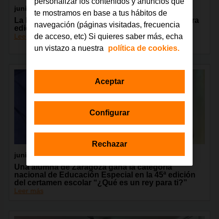
personalizar los contenidos y anuncios que
junio 2026
te mostramos en base a tus hábitos de
La Fundación Orange celebra en Madrid la tercera
navegación (páginas visitadas, frecuencia
edición del encuentro GarageLAB
Leer más
de acceso, etc) Si quieres saber más, echa
un vistazo a nuestra
política de cookies.
Aceptar
Configurar
Rechazar
junio 2026
Una alumna de Zaragoza gana la categoría
nacional de Educación Especial en la 45ª edición
del certamen escolar “¿Qué es un rey para ti?”
Leer más