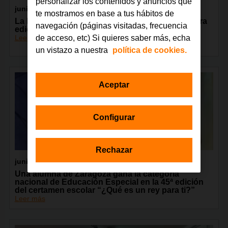
personalizar los contenidos y anuncios que
junio 2026
te mostramos en base a tus hábitos de
La Fundación Orange celebra en Madrid la tercera
navegación (páginas visitadas, frecuencia
edición del encuentro GarageLAB
Leer más
de acceso, etc) Si quieres saber más, echa
un vistazo a nuestra
política de cookies.
Aceptar
Configurar
Rechazar
junio 2026
Una alumna de Zaragoza gana la categoría
nacional de Educación Especial en la 45ª edición
del certamen escolar “¿Qué es un rey para ti?”
Leer más