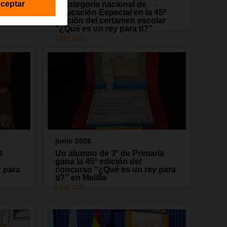
ceptar
ón del
la categoría nacional de
Educación Especial en la 45ª
edición del certamen escolar
“¿Qué es un rey para ti?”
Leer más
junio 2026
O.
Un alumno de 3º de Primaria
gana la 45ª edición del
 para
concurso “¿Qué es un rey para
ti?” en Melilla
Leer más