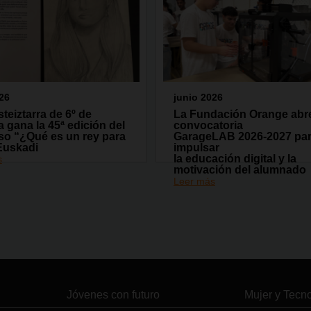
26
junio 2026
teiztarra de 6º de
La Fundación Orange abre
a gana la 45ª edición del
convocatoria
so “¿Qué es un rey para
GarageLAB 2026-2027 pa
Euskadi
impulsar
la educación digital y la
s
motivación del alumnado
Leer más
Jóvenes con futuro
Mujer y Tecn