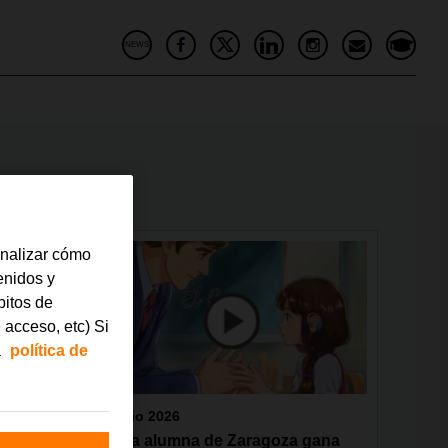
NEWS
analizar cómo
tenidos y
bitos de
 acceso, etc) Si
a
política de
junio 2026
ebra
Una alumna de Zaragoza gana