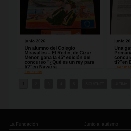
junio 2026
junio 20
Un alumno del Colegio
Una gas
Miravalles – El Redín, de Cizur
Primari
Menor, gana la 45ª edición del
concur
concurso “¿Qué es un rey para
ti?”en 
ti?”en Navarra
Leer má
Leer más
1
2
3
4
5
SIGUIENTE
ÚLTIMA
La Fundación
Junto al autismo