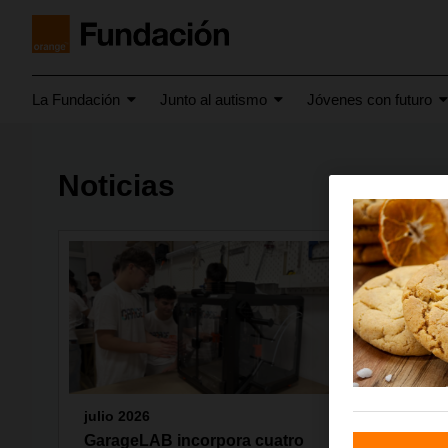
La Fundación
Junto al autismo
Jóvenes con futuro
Noticias
julio 2026
junio 20
GarageLAB incorpora cuatro
“Todos