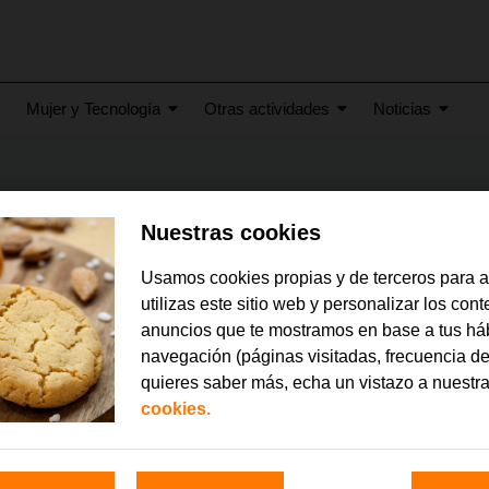
Mujer y Tecnología
Otras actividades
Noticias
Nuestras cookies
Usamos cookies propias y de terceros para 
utilizas este sitio web y personalizar los con
anuncios que te mostramos en base a tus há
navegación (páginas visitadas, frecuencia de
quieres saber más, echa un vistazo a nuestr
cookies.
26
junio 2026
 Conectados”, de la
La Fundación Orange cel