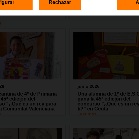
igurar
Rechazar
A
ón Orange, lleva la
en Madrid la tercera edici
ación digital a más de
encuentro GarageLAB
personas de toda
Leer más
a
s
26
junio 2026
cantina de 4º de Primaria
Una alumna de 1º de E.S.
 45ª edición del
gana la 45ª edición del
so “¿Qué es un rey para
concurso “¿Qué es un rey
la Comunitat Valenciana
ti?” en Ceuta
s
Leer más