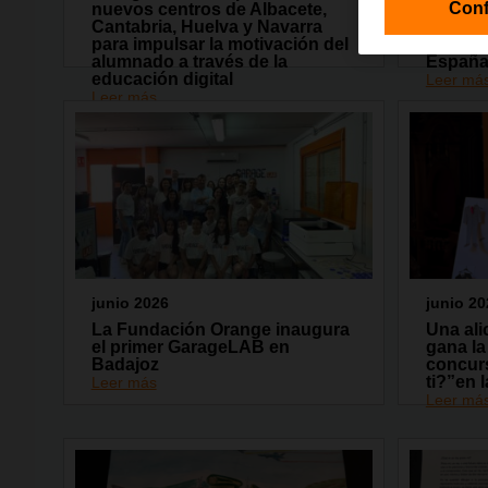
Conf
nuevos centros de Albacete,
Fundaci
Cantabria, Huelva y Navarra
capacit
para impulsar la motivación del
13.000 
alumnado a través de la
Españ
educación digital
Leer má
Leer más
junio 2026
junio 20
La Fundación Orange inaugura
Una ali
el primer GarageLAB en
gana la
Badajoz
concur
ti?”en 
Leer más
Leer má