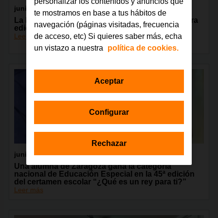
personalizar los contenidos y anuncios que
junio 2026
te mostramos en base a tus hábitos de
La Fundación Orange celebra en Madrid la tercera
navegación (páginas visitadas, frecuencia
edición del encuentro GarageLAB
Leer más
de acceso, etc) Si quieres saber más, echa
un vistazo a nuestra
política de cookies.
Aceptar
Configurar
Rechazar
junio 2026
Una alumna de Zaragoza gana la categoría
nacional de Educación Especial en la 45ª edición
del certamen escolar “¿Qué es un rey para ti?”
Leer más