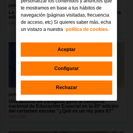
personalizar los contenidos y anuncios que
junio 2026
te mostramos en base a tus hábitos de
La Fundación Orange celebra en Madrid la tercera
navegación (páginas visitadas, frecuencia
edición del encuentro GarageLAB
Leer más
de acceso, etc) Si quieres saber más, echa
un vistazo a nuestra
política de cookies.
Aceptar
Configurar
Rechazar
junio 2026
Una alumna de Zaragoza gana la categoría
nacional de Educación Especial en la 45ª edición
del certamen escolar “¿Qué es un rey para ti?”
Leer más