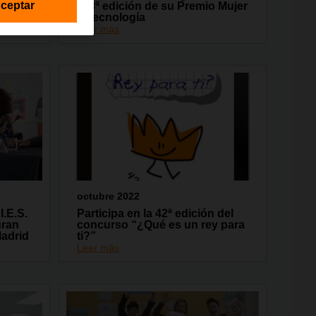
ceptar
la 8ª edición de su Premio Mujer
en
y Tecnología
Leer más
octubre 2022
I.E.S.
Participa en la 42ª edición del
uran
concurso “¿Qué es un rey para
adrid
ti?”
Leer más