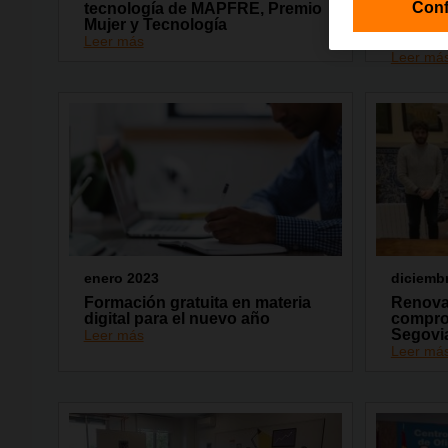
Conf
tecnología de MAPFRE, Premio
móvil d
Mujer y Tecnología
interac
TEA
Leer más
Leer má
enero 2023
diciemb
Formación gratuita en materia
Renova
digital para el nuevo año
compro
Segovi
Leer más
Leer má