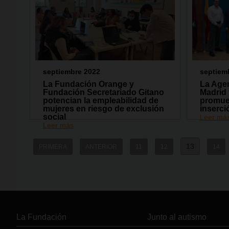
septiembre 2022
septiem
La Fundación Orange y
La Age
Fundación Secretariado Gitano
Madrid 
potencian la empleabilidad de
promuev
mujeres en riesgo de exclusión
inserci
social
Leer má
Leer más
13
PRIMERA
ANTERIOR
11
12
14
La Fundación
Junto al autismo