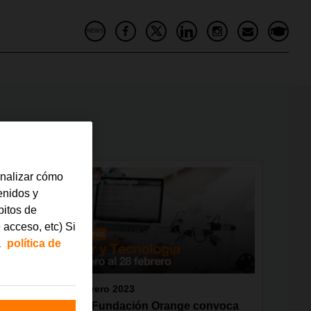
NEWS
analizar cómo
tenidos y
bitos de
 acceso, etc) Si
a
política de
febrero 2023
ugura
La Fundación Orange convoca