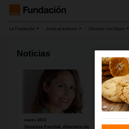
La Fundación
Junto al autismo
Jóvenes con futuro
Noticias
marzo 2023
marzo 2
Vanessa Escrivá, directora de
Eva Apr