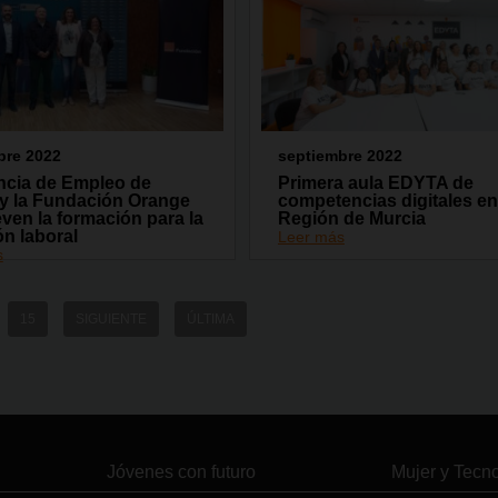
bre 2022
septiembre 2022
ncia de Empleo de
Primera aula EDYTA de
y la Fundación Orange
competencias digitales en
en la formación para la
Región de Murcia
ón laboral
Leer más
s
15
SIGUIENTE
ÚLTIMA
Jóvenes con futuro
Mujer y Tecn