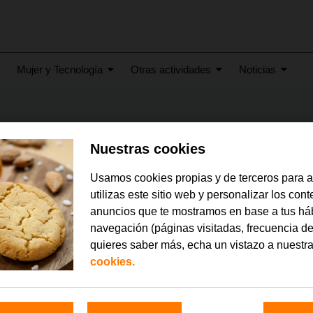
Mujer y Tecnología
Otras actividades
Noticias
Nuestras cookies
Usamos cookies propias y de terceros para 
utilizas este sitio web y personalizar los con
anuncios que te mostramos en base a tus há
navegación (páginas visitadas, frecuencia de
quieres saber más, echa un vistazo a nuestr
cookies.
023
febrero 2023
ende, la aplicación
Orange Digital Center ina