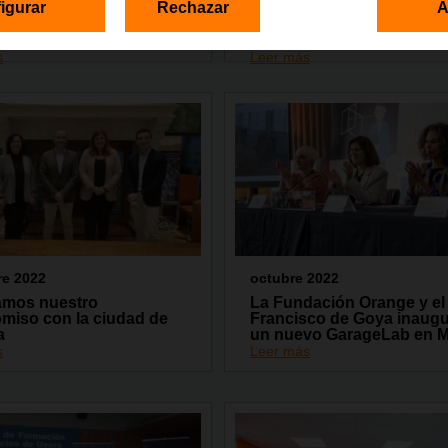
igurar
Rechazar
A
e los cuentos
su sede física: un espacio
tivos para niñas con
accesible para aprender 
materia digital
s
Leer más
re 2022
octubre 2022
mos nuestro
La Fundación Orange y el 
miso con la ciudad de
Francisco de Goya inaug
a
un nuevo GarageLab en M
s
Leer más