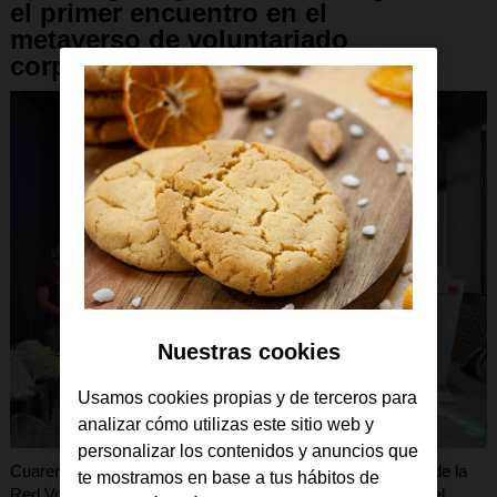
el primer encuentro en el
metaverso de voluntariado
corporativo
Nuestras cookies
Usamos cookies propias y de terceros para
analizar cómo utilizas este sitio web y
personalizar los contenidos y anuncios que
Cuarenta empresas y organizaciones sociales, miembros de la
te mostramos en base a tus hábitos de
Red Voluntare, se han dado cita en el primer encuentro en el