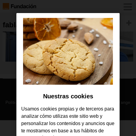
fablalb_yamakers
© Orange 2026
Nuestras cookies
Accesibilidad
Lectura accesible: Confort+
Contacto
Política de privacidad
Política de cookies
Aviso legal
Orange
Usamos cookies propias y de terceros para
analizar cómo utilizas este sitio web y
personalizar los contenidos y anuncios que
te mostramos en base a tus hábitos de