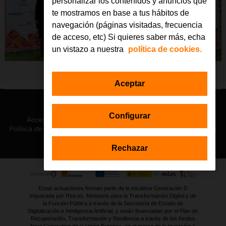
personalizar los contenidos y anuncios que
te mostramos en base a tus hábitos de
navegación (páginas visitadas, frecuencia
de acceso, etc) Si quieres saber más, echa
un vistazo a nuestra
política de cookies.
Aceptar
© Orange 2026
Configurar
Accesibilidad
Lectura accesible: Confort+
Contacto
Política de privacidad
Política de cookies
Aviso legal
Orange
Rechazar
Estas actuaciones forman parte de la iniciativa Generación D
impulsada por Red.es, Ministerio para la Transformación Digital y de
la Función Pública a través de la Secretaría de Estado de
Digitalización e Inteligencia Artificial, y están financiadas por el Plan de
Recuperación, Transformación y Resiliencia a través de los fondos
Next Generation de la Unión Europea, en el marco de la Inversión 1