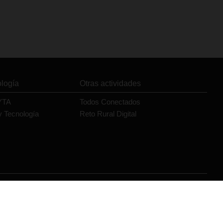
ología
Otras actividades
YTA
Todos Conectados
y Tecnología
Reto Rural Digital
Orange