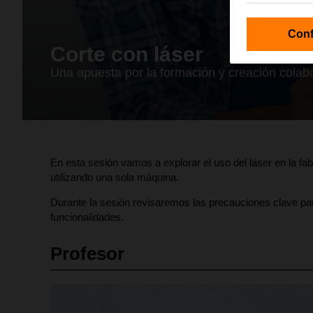
Conf
Corte con láser
Una apuesta por la formación y creación colabor
En esta sesión vamos a explorar el uso del láser en la fa
utilizando una sola máquina.
Durante la sesión revisaremos las precauciones clave pa
funcionalidades.
Profesor