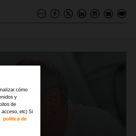
NEWS
analizar cómo
tenidos y
bitos de
 acceso, etc) Si
a
política de