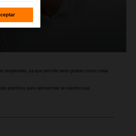
ceptar
 más empleadas, ya que permite tanto grabar como cortar
 más prácticos para aprovechar al máximo sus