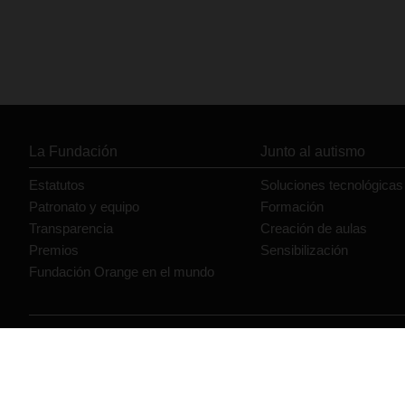
La Fundación
Junto al autismo
Estatutos
Soluciones tecnológicas
Patronato y equipo
Formación
Transparencia
Creación de aulas
Premios
Sensibilización
Fundación Orange en el mundo
© Orange 2026
Accesibilidad
Lectura accesible: Confort+