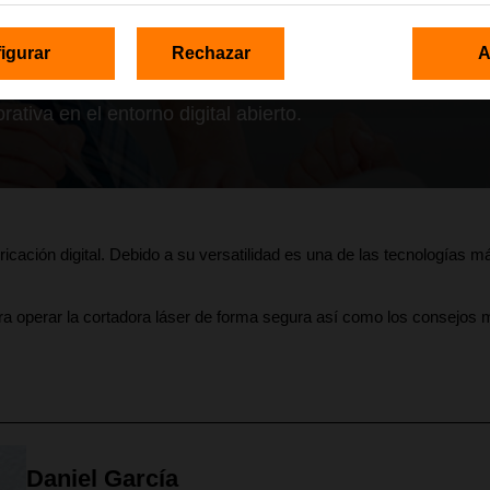
igurar
Rechazar
A
ativa en el entorno digital abierto.
bricación digital. Debido a su versatilidad es una de las tecnologías
ra operar la cortadora láser de forma segura así como los consejos
Daniel García