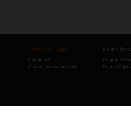
Jóvenes con futuro
Mujer y Tecn
GarageLAB
Programa ED
Cursos fabricación digital
Premio Mujer 
Contacto
Política de privacidad
Política de cookies
Aviso legal