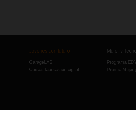
Jóvenes con futuro
Mujer y Tecn
GarageLAB
Programa ED
Cursos fabricación digital
Premio Mujer 
Contacto
Política de privacidad
Política de cookies
Aviso legal