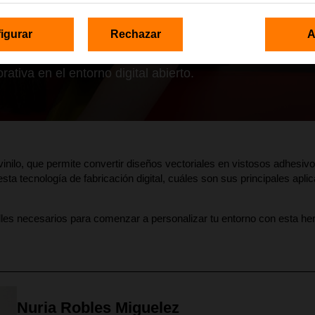
igurar
Rechazar
A
ativa en el entorno digital abierto.
inilo, que permite convertir diseños vectoriales en vistosos adhesivo
esta tecnología de fabricación digital, cuáles son sus principales ap
alles necesarios para comenzar a personalizar tu entorno con esta he
Nuria Robles Miguelez