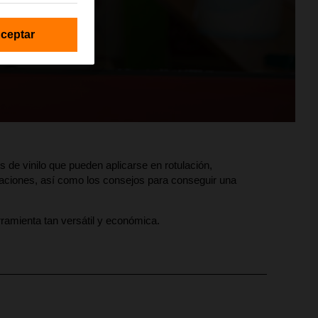
ceptar
s de vinilo que pueden aplicarse en rotulación,
licaciones, así como los consejos para conseguir una
rramienta tan versátil y económica.