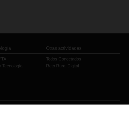
ología
Otras actividades
YTA
Todos Conectados
y Tecnología
Reto Rural Digital
Orange