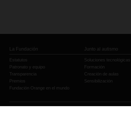
La Fundación
Junto al autismo
Estatutos
Soluciones tecnológicas
Patronato y equipo
Formación
Transparencia
Creación de aulas
Premios
Sensibilización
Fundación Orange en el mundo
© Orange 2026
Accesibilidad
Lectura accesible: Confort+