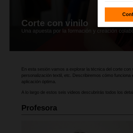
Conf
Corte con vinilo
Una apuesta por la formación y creación colabor
En esta sesión vamos a explorar la técnica del corte con v
personalización textil, etc. Describiremos cómo funciona 
aplicación óptima.
A lo largo de estos seis videos descubrirás todos los det
Profesora