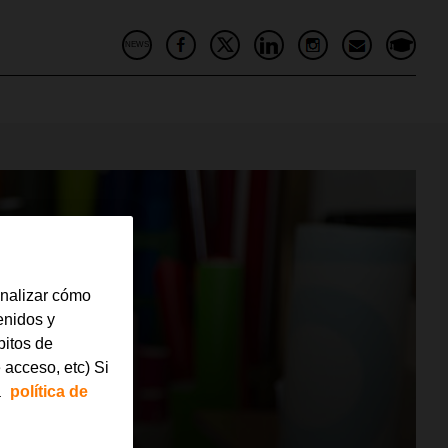
NEWS
analizar cómo
tenidos y
bitos de
 acceso, etc) Si
a
política de