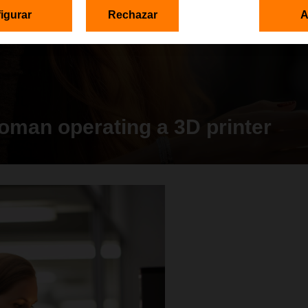
igurar
Rechazar
A
oman operating a 3D printer