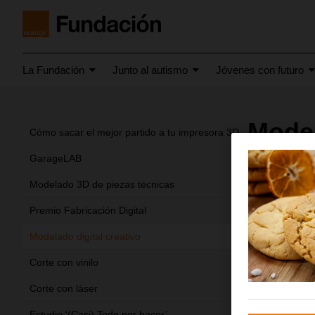
La Fundación
Junto al autismo
Jóvenes con futuro
Model
Cómo sacar el mejor partido a tu impresora 3D
GarageLAB
Modelado 3D de piezas técnicas
Premio Fabricación Digital
Modelado digital creativo
Corte con vinilo
Corte con láser
Estudio ‘(Casi) Todo por hacer’