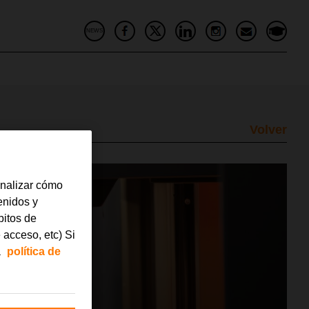
NEWS
Volver
analizar cómo
tenidos y
bitos de
 acceso, etc) Si
a
política de