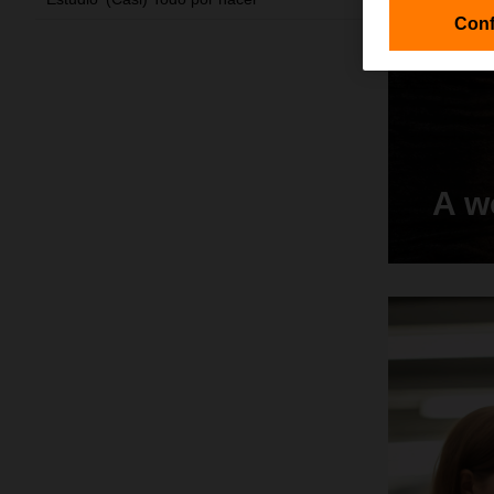
Conf
A w