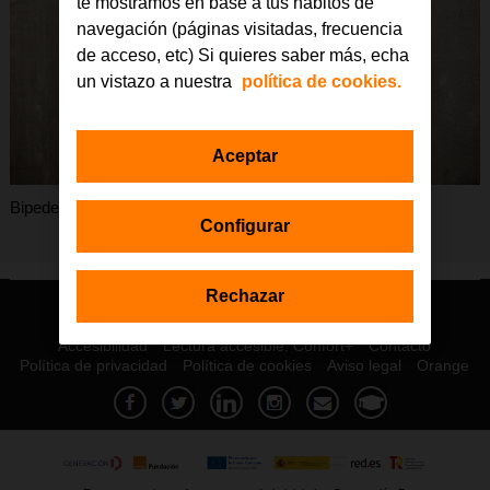
te mostramos en base a tus hábitos de
navegación (páginas visitadas, frecuencia
de acceso, etc) Si quieres saber más, echa
un vistazo a nuestra
política de cookies.
Aceptar
Bipedestador
Configurar
Rechazar
© Orange 2026
Accesibilidad
Lectura accesible: Confort+
Contacto
Política de privacidad
Política de cookies
Aviso legal
Orange