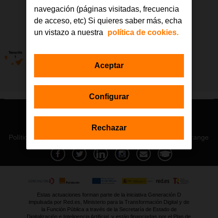
navegación (páginas visitadas, frecuencia
de acceso, etc) Si quieres saber más, echa
un vistazo a nuestra
política de cookies.
Aceptar
Configurar
© Orange 2026
Rechazar
Accesibilidad
Lectura accesible: Confort+
Contacto
Política de privacidad
Política de cookies
Aviso legal
Orange
Estas actuaciones forman parte de la iniciativa Generación D
impulsada por Red.es, Ministerio para la Transformación Digital y de
la Función Pública a través de la Secretaría de Estado de
Digitalización e Inteligencia Artificial, y están financiadas por el Plan de