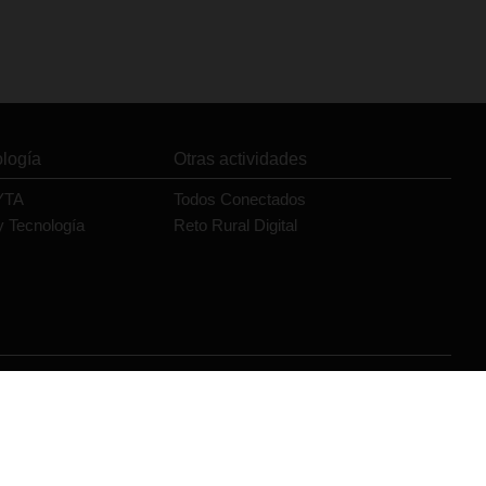
ología
Otras actividades
YTA
Todos Conectados
y Tecnología
Reto Rural Digital
Orange