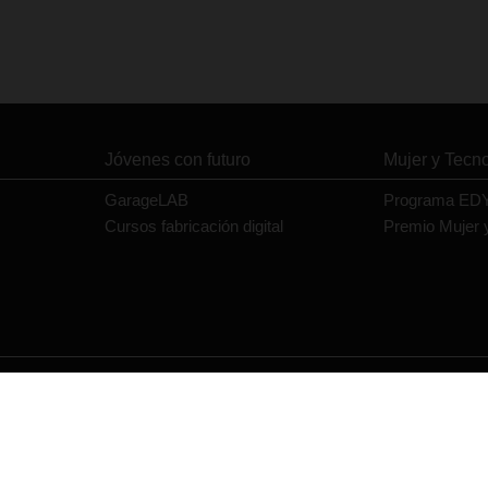
Jóvenes con futuro
Mujer y Tecn
GarageLAB
Programa ED
Cursos fabricación digital
Premio Mujer 
Contacto
Política de privacidad
Política de cookies
Aviso legal