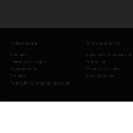
La Fundación
Junto al autismo
Estatutos
Soluciones tecnológicas
Patronato y equipo
Formación
Transparencia
Creación de aulas
Premios
Sensibilización
Fundación Orange en el mundo
© Orange 2026
Accesibilidad
Lectura accesible: Confort+