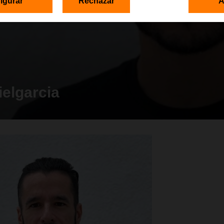
igurar
Rechazar
A
ielgarcia