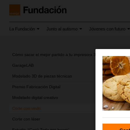
La Fundación
Junto al autismo
Jóvenes con futuro
Corte
Cómo sacar el mejor partido a tu impresora 3D
GarageLAB
Modelado 3D de piezas técnicas
Premio Fabricación Digital
Modelado digital creativo
Corte con vinilo
Corte con láser
Estudio ‘(Casi) Todo por hacer’