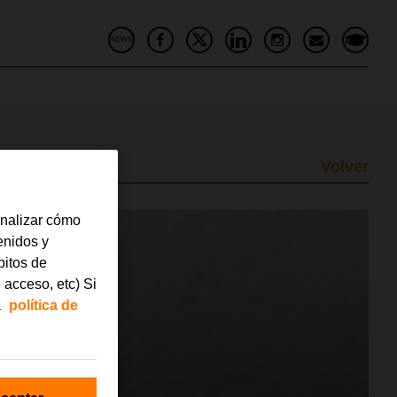
NEWS
Volver
analizar cómo
tenidos y
bitos de
 acceso, etc) Si
a
política de