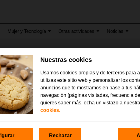
Mujer y Tecnología
Otras actividades
Noticias
sacar el mejor partido a 
Nuestras cookies
Usamos cookies propias y de terceros para 
utilizas este sitio web y personalizar los con
anuncios que te mostramos en base a tus há
navegación (páginas visitadas, frecuencia de
quieres saber más, echa un vistazo a nuestr
cookies.
igurar
Rechazar
A