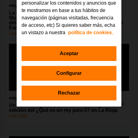
personalizar los contenidos y anuncios que
mayo 2024
te mostramos en base a tus hábitos de
La Fundación Orange distingue con el Premio
navegación (páginas visitadas, frecuencia
Mujer y Tecnología a Loreto Gutiérrez Hurtado,
directora de Seguridad Nacional del Gobierno de
de acceso, etc) Si quieres saber más, echa
España
un vistazo a nuestra
política de cookies.
Leer más
Aceptar
Configurar
Rechazar
mayo 2024
Un escolar logroñés de 6º de Primaria gana la 43ª
edición del ¿Qué es un rey para ti? en La Rioja
Leer más