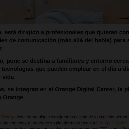
o, está dirigido a profesionales que quieran co
es de comunicación (más allá del habla) para a
r
.
o, pone se destina a familiares y entorno cer
s tecnologías que pueden emplear en el día a dí
 vida
s, se integran en el Orange Digital Center, la 
n Orange
.
 Orange
tiene como objetivo mejorar la calidad de vida de las person
 este contexto, a través de su plataforma educativa
Orange Digital Ce
í como a todo el entorno que rodea a una persona con TEA, con el fin