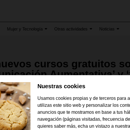
Mujer y Tecnología
Otras actividades
Noticias
uevos cursos gratuitos s
nicación Aumentativa’ y ‘
ia’ para mejorar su calidad
Nuestras cookies
Usamos cookies propias y de terceros para 
utilizas este sitio web y personalizar los con
anuncios que te mostramos en base a tus há
navegación (páginas visitadas, frecuencia de
quieres saber más, echa un vistazo a nuestr