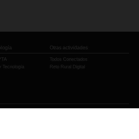
ología
Otras actividades
YTA
Todos Conectados
y Tecnología
Reto Rural Digital
Orange