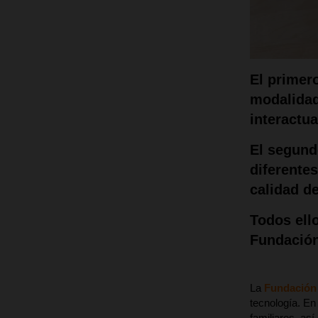
El primer
modalidad
interactua
El segund
diferente
calidad de
Todos ello
Fundació
La
Fundación
tecnología. En
familiares, as