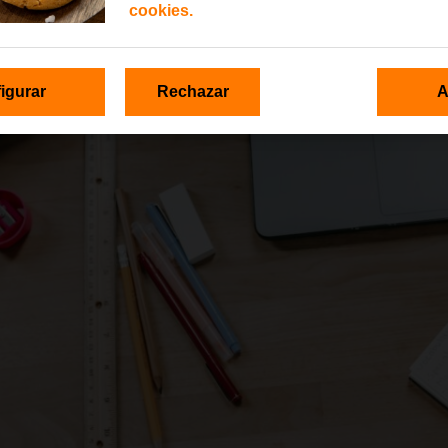
cookies.
igurar
Rechazar
A