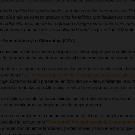
 brinda multitud de oportunidades, también para las personas con T
u día a día se vencen gracias a los beneficios que facilitan las herra
le rodea. Por eso, desde la Fundación Orange hemos puesto en marc
las personas con autismo y su calidad de vida”,
explica Daniel Moral
Aumentativa y/ o Alternativa (CAA)
cualquier sistema, método, dispositivo o tecnología que complement
es de comunicación una forma funcional de interaccionar, relacionarse 
 esta técnica supone un gran apoyo a las personas con discapacidad
uevo curso “
Las mejores apps a fondo: Comunicación Aumentativa y/ 
ge. Esta formación presenta, en formato de vídeo, diferentes recur
ción Aumentativa y/ o Alternativa centrada en personas con autismo
se explica, no solo su funcionalidad, sino también varios escenari
 cómo configurarla y emplearla de la mejor manera.
urso se complementa con un webinario en el que se amplía informac
undidad la herramienta “
ComuniteCAA: facilitando la Comunicació
n y organización entre familiares, profesionales y todo el entorno que
jorar su comunicación.