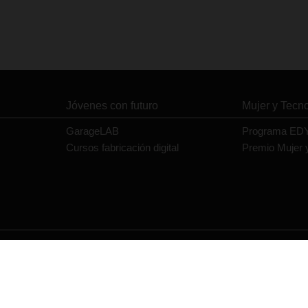
Jóvenes con futuro
Mujer y Tecn
GarageLAB
Programa ED
Cursos fabricación digital
Premio Mujer 
Contacto
Política de privacidad
Política de cookies
Aviso legal