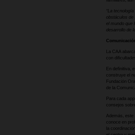
“La tecnología
obstáculos de s
el mundo que 
desarrollo de 
Comunicación 
La CAA abarca 
con dificultad
En definitiva,
construye el n
Fundación Oran
de la Comunica
Para cada app 
consejos sobre
Además, este c
conoce en prof
la coordinació
el centro y me