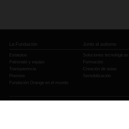
La Fundación
Junto al autismo
Estatutos
Soluciones tecnológicas
Patronato y equipo
Formación
Transparencia
Creación de aulas
Premios
Sensibilización
Fundación Orange en el mundo
© Orange 2026
Accesibilidad
Lectura accesible: Confort+