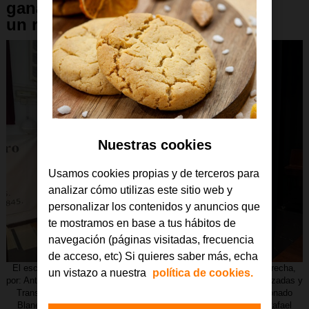
gana la 43ª edición del ¿Qué es
un rey para ti? en Andalucía
Nuestras cookies
Usamos cookies propias y de terceros para
analizar cómo utilizas este sitio web y
personalizar los contenidos y anuncios que
te mostramos en base a tus hábitos de
navegación (páginas visitadas, frecuencia
de acceso, etc) Si quieres saber más, echa
El escolar ganador, Pablo Pérez, acompañado, de izquierda a derecha,
un vistazo a nuestra
política de cookies.
por: Antonio Segura Marrero, director general de Tecnologías Avanzadas y
Transformación Educativa en la Junta de Andalucía; Raúl Maldonado
Blanes, representante institucional de la Fundación Orange; y Rafael