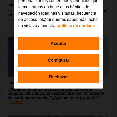
personalizar los contenidos y anuncios que
junio 2026
te mostramos en base a tus hábitos de
La Fundación Orange celebra en Madrid la tercera
navegación (páginas visitadas, frecuencia
edición del encuentro GarageLAB
Leer más
de acceso, etc) Si quieres saber más, echa
un vistazo a nuestra
política de cookies.
Aceptar
Configurar
Rechazar
junio 2026
Una alumna de Zaragoza gana la categoría
nacional de Educación Especial en la 45ª edición
del certamen escolar “¿Qué es un rey para ti?”
Leer más