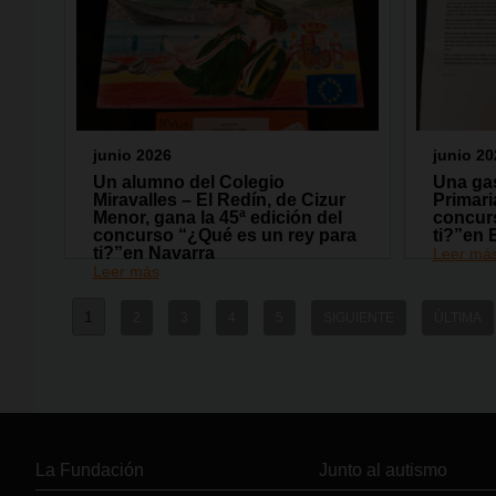
junio 2026
junio 20
Un alumno del Colegio
Una gas
Miravalles – El Redín, de Cizur
Primari
Menor, gana la 45ª edición del
concur
concurso “¿Qué es un rey para
ti?”en 
ti?”en Navarra
Leer má
Leer más
1
2
3
4
5
SIGUIENTE
ÚLTIMA
La Fundación
Junto al autismo