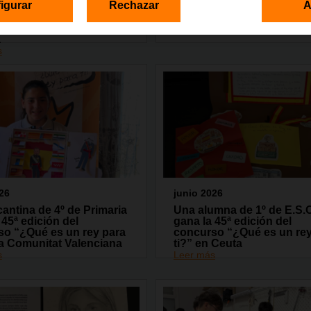
igurar
Rechazar
A
ón Orange, lleva la
en Madrid la tercera edici
ación digital a más de
encuentro GarageLAB
personas de toda
Leer más
a
s
26
junio 2026
cantina de 4º de Primaria
Una alumna de 1º de E.S.
 45ª edición del
gana la 45ª edición del
so “¿Qué es un rey para
concurso “¿Qué es un rey
la Comunitat Valenciana
ti?” en Ceuta
s
Leer más