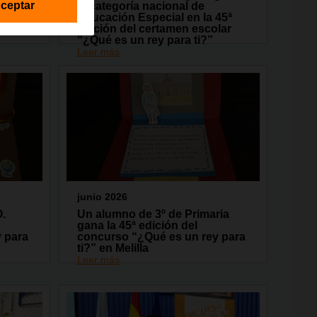
ceptar
ón del
la categoría nacional de
Educación Especial en la 45ª
edición del certamen escolar
“¿Qué es un rey para ti?”
Leer más
junio 2026
O.
Un alumno de 3º de Primaria
gana la 45ª edición del
 para
concurso “¿Qué es un rey para
ti?” en Melilla
Leer más