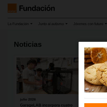
La Fundación
Junto al autismo
Jóvenes con futuro
Noticias
julio 2026
junio 20
GarageLAB incorpora cuatro
“Todos