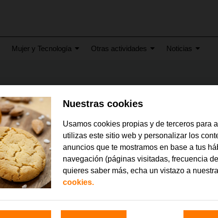
Mujer y Tecnología
Otras actividades
Noticias
Nuestras cookies
Usamos cookies propias y de terceros para 
utilizas este sitio web y personalizar los con
anuncios que te mostramos en base a tus há
navegación (páginas visitadas, frecuencia de
quieres saber más, echa un vistazo a nuestr
cookies.
26
junio 2026
 Conectados”, de la
La Fundación Orange cel