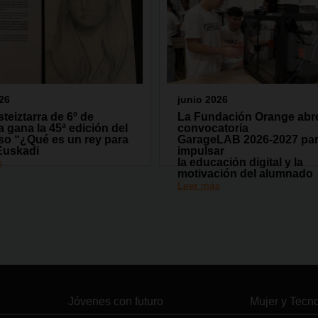
26
junio 2026
teiztarra de 6º de
La Fundación Orange abre
a gana la 45ª edición del
convocatoria
so “¿Qué es un rey para
GarageLAB 2026-2027 pa
Euskadi
impulsar
la educación digital y la
s
motivación del alumnado
Leer más
Jóvenes con futuro
Mujer y Tecn