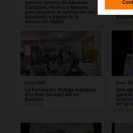
Conf
nuevos centros de Albacete,
Fundaci
Cantabria, Huelva y Navarra
capacit
para impulsar la motivación del
13.000 
alumnado a través de la
Españ
educación digital
Leer má
Leer más
junio 2026
junio 20
La Fundación Orange inaugura
Una ali
el primer GarageLAB en
gana la
Badajoz
concur
ti?”en 
Leer más
Leer má