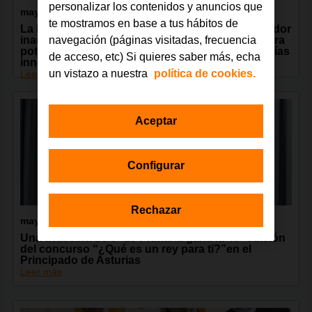
personalizar los contenidos y anuncios que
mayo 2026
te mostramos en base a tus hábitos de
La Fundación Orange y la Fundación JuanSoñador
navegación (páginas visitadas, frecuencia
inauguran en Valladolid el primer GarageLAB para
potenciar el futuro del alumnado con metodologías
de acceso, etc) Si quieres saber más, echa
innovadoras
un vistazo a nuestra
política de cookies.
Leer más
Aceptar
Configurar
Rechazar
mayo 2026
Una avilesina de 6º de Primaria gana la 45ª edición
del concurso “¿Qué es un rey para ti?”en el
Principado de Asturias
Leer más