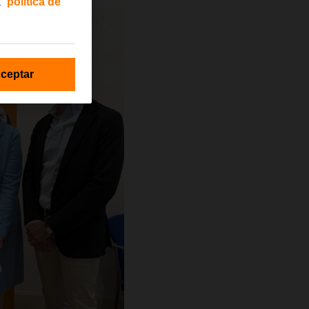
a
política de
ceptar