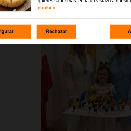
quieres saber más, echa un vistazo a nuestr
cookies.
igurar
Rechazar
A