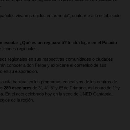
.
spañoles vivamos unidos en armonía”, conforme a lo establecido
en escolar ¿Qué es un rey para ti?
tendrá lugar
en el Palacio
siciones regionales.
sos regionales en sus respectivas comunidades o ciudades
n conocer a don Felipe y explicarle el contenido de sus
o en su elaboración.
 cita habitual en los programas educativos de los centros de
de 289 escolares
de 3º, 4º, 5º y 6º de Primaria, así como de 1º y
os
. En el acto celebrado hoy en la sede de UNED Cantabria,
egios de la región.