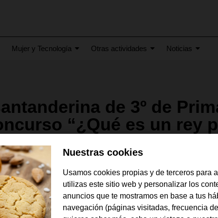
Mujer y Tecnología
Otras actividades
Noticias
antanderina de 3º de Prima
oncurso “¿Qué es un rey p
Nuestras cookies
del Colegio San Agustín, ha ganado el certamen en su Comunida
es como un equipo de baloncesto dirigido hacia la victoria. La o
Usamos cookies propias y de terceros para 
España bajo la Constitución, con don Felipe como árbitro.
utilizas este sitio web y personalizar los con
 de mayo de 2026.-
La alumna
Ana Herrera Hontañón
, que cursa
3º
anuncios que te mostramos en base a tus há
ara representar a la Comunidad Autónoma de Cantabria ante don Feli
navegación (páginas visitadas, frecuencia de
a los ganadores de la
45ª edición
del concurso
¿Qué es un rey par