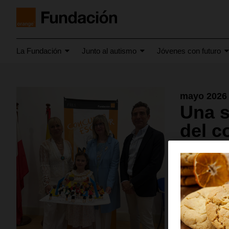
La Fundación
Junto al autismo
Jóvenes con futuro
mayo 2026
Una s
del c
Ana Herrera, 
las comunidad
y armonía de 
Santander, 21
seleccionada p
próximamente 