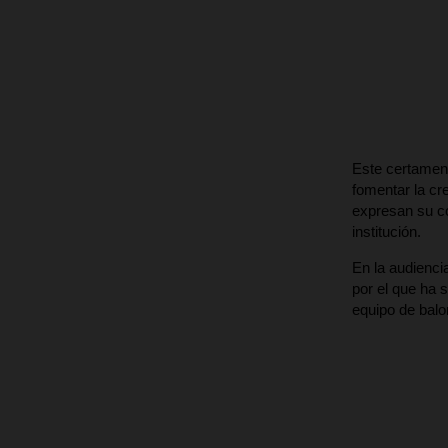
Este certamen
fomentar la cre
expresan su co
institución.
En la audienci
por el que ha 
equipo de balo