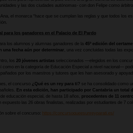
nidades y las dos ciudades autónomas- con don Felipe como árbitro
 Ana, el monarca “hace que se cumplan las reglas y que todos los e
ión.
l para los ganadores en el Palacio de El Pardo
para los alumnos y alumnas ganadores de la
45º edición del certam
n una fecha aún por determinar
, una vez concluidas todas las expo
tro, los
20 jóvenes artistas
seleccionados —elegidos en los concur
 como en la categoría de Educación Especial a nivel nacional— podrá
pañados por los maestros y tutores que les han asesorado y apoyad
nes, el concurso
¿Qué es un rey para ti?
se ha consolidado como una
pañoles.
En esta edición, han participado por Cantabria un total 
 de educación especial, de hasta 18 años,
procedentes de 11 centr
 expuesto las 26 obras finalistas, realizadas por estudiantes de 7 col
ón sobre el concurso:
https://concursoqueesunreyparati.es/