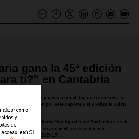
NEWS
ria gana la 45ª edición
ara ti?” en Cantabria
d gracias a una imaginativa manualidad que representa a
bra refleja su pasión por este deporte y simboliza la unión
analizar cómo
tenidos y
 de Primaria
en el
Colegio San Agustín, de Santander
,ha sido
bitos de
pe en la audiencia privada que el monarca ofrecerá
 acceso, etc) Si
a ti?
(curso escolar 2025-26).