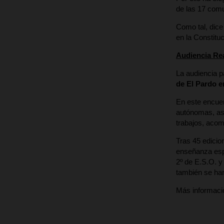
de las 17 comu
Como tal, dice
en la Constituc
Audiencia Rea
La audiencia 
de El Pardo e
En este encuen
autónomas, así
trabajos, acom
Tras 45 edicio
enseñanza es
2º de E.S.O. y
también se han
Más informaci