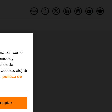
NEWS
analizar cómo
tenidos y
bitos de
 acceso, etc) Si
a
política de
ceptar