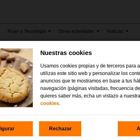
Mujer y Tecnología
Otras actividades
Noticias
Nuestras cookies
s_autismo_1_dic_2014
Usamos cookies propias y de terceros para 
utilizas este sitio web y personalizar los con
anuncios que te mostramos en base a tus há
navegación (páginas visitadas, frecuencia de
quieres saber más, echa un vistazo a nuestr
cookies.
igurar
Rechazar
A