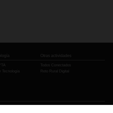
ología
Otras actividades
YTA
Todos Conectados
y Tecnología
Reto Rural Digital
Orange