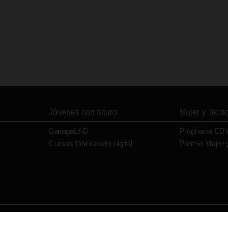
Jóvenes con futuro
Mujer y Tecn
GarageLAB
Programa ED
Cursos fabricación digital
Premio Mujer 
Contacto
Política de privacidad
Política de cookies
Aviso legal