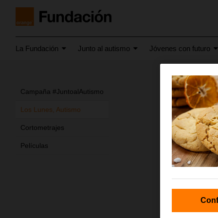
La Fundación
Junto al autismo
Jóvenes con futuro
lune
Campaña #JuntoalAutismo
Los Lunes, Autismo
Cortometrajes
Películas
Conf