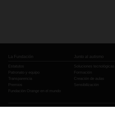
La Fundación
Junto al autismo
Estatutos
Soluciones tecnológicas
Patronato y equipo
Formación
Transparencia
Creación de aulas
Premios
Sensibilización
Fundación Orange en el mundo
© Orange 2026
Accesibilidad
Lectura accesible: Confort+