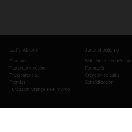
La Fundación
Junto al autismo
Estatutos
Soluciones tecnológicas
Patronato y equipo
Formación
Transparencia
Creación de aulas
Premios
Sensibilización
Fundación Orange en el mundo
© Orange 2026
Accesibilidad
Lectura accesible: Confort+