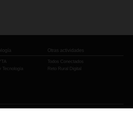
ología
Otras actividades
YTA
Todos Conectados
y Tecnología
Reto Rural Digital
Orange