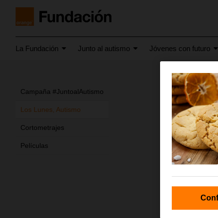
La Fundación
Junto al autismo
Jóvenes con futuro
Tira 
Campaña #JuntoalAutismo
Los Lunes, Autismo
Cortometrajes
Películas
Conf