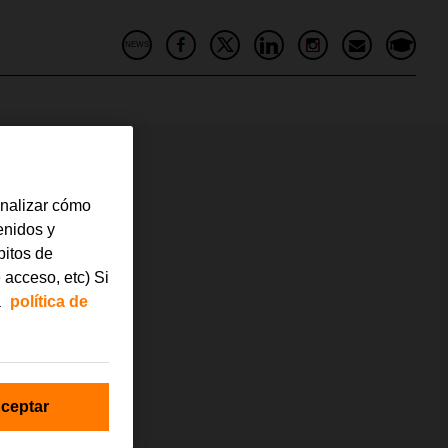
NEWS
analizar cómo
tenidos y
bitos de
 acceso, etc) Si
a
política de
ceptar