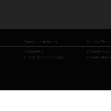
Jóvenes con futuro
Mujer y Tecn
GarageLAB
Programa ED
Cursos fabricación digital
Premio Mujer 
Contacto
Política de privacidad
Política de cookies
Aviso legal