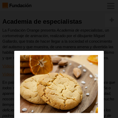
Academia de especialistas
La Fundación Orange presenta
Academia de especialistas
, un
cortometraje de animación, realizado por el dibujante Miguel
Gallardo, que trata de hacer llegar a la sociedad el conocimiento
del autismo y que muestra, de una manera amena y divertida las
habilidades especiales que tienen muchas personas con autismo
y que no siempre se comprenden cuando se ven desde fuera.
Vídeo Academia de especialistas en Youtube
Vídeo Academia de especialistas subtitulado en Youtube
En palabras de Miguel Gallardo,
es una pequeña historia para que
todos nos sintamos orgullosos de nuestros hijos por pequeña o
aparentemente inútil que sea su habilidad a ojos de la sociedad,
nosotros sabemos la importancia que tienen. Después de mucho
tiempo de hablar sólo de discapacidades, minusvalías y
deficiencias psíquicas o físicas, mi intención era hablarles a los
padres de habilidades, de las habilidades de nuestros hijos y de