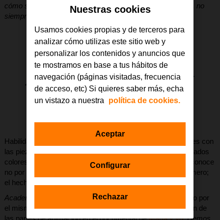
cómo suplen sus problemas con imaginación e inteligencia, no
Nuestras cookies
siempre bien comprendida
.
Usamos cookies propias y de terceros para
analizar cómo utilizas este sitio web y
personalizar los contenidos y anuncios que
te mostramos en base a tus hábitos de
navegación (páginas visitadas, frecuencia
de acceso, etc) Si quieres saber más, echa
un vistazo a nuestra
política de cookies.
Aceptar
Habilidades especiales como, por ejemplo, hacer los puzzles con
las piezas del revés, pues el lado dibujado contiene demasiados
colores y despista; catalogar a todas las personas que se conoce
Configurar
no por su nombre, sino por una combinación de color y número;
el hecho de cerrar todas las puertas, etc.
Rechazar
Academia de especialistas
es un corto de animación creado por
el mismo equipo de
El viaje de María
y responsable también de
las partes de animación en el documental de
María y yo
.
Hemos