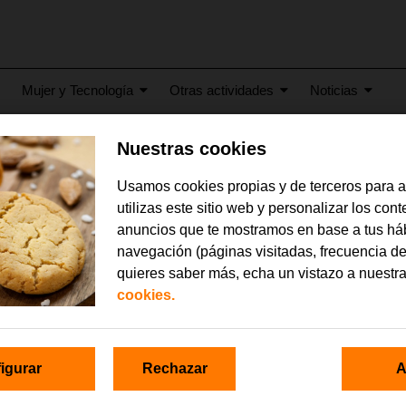
Mujer y Tecnología
Otras actividades
Noticias
Nuestras cookies
25
Usamos cookies propias y de terceros para 
App Image 2025-02-24 at 
utilizas este sitio web y personalizar los con
anuncios que te mostramos en base a tus há
navegación (páginas visitadas, frecuencia de
quieres saber más, echa un vistazo a nuestr
cookies.
igurar
Rechazar
A