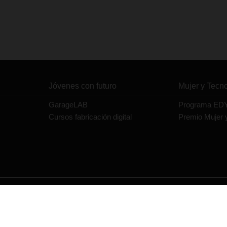
Jóvenes con futuro
Mujer y Tecn
GarageLAB
Programa ED
Cursos fabricación digital
Premio Mujer 
Contacto
Política de privacidad
Política de cookies
Aviso legal