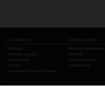
La Fundación
Junto al autismo
Estatutos
Soluciones tecnológicas
Patronato y equipo
Formación
Transparencia
Creación de aulas
Premios
Sensibilización
Fundación Orange en el mundo
© Orange 2026
Accesibilidad
Lectura accesible: Confort+