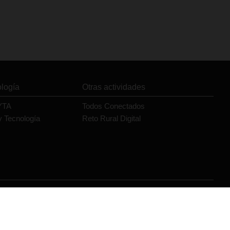
ología
Otras actividades
YTA
Todos Conectados
y Tecnología
Reto Rural Digital
Orange