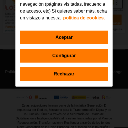
navegación (páginas visitadas, frecuencia
de acceso, etc) Si quieres saber más, echa
un vistazo a nuestra
política de cookies.
Aceptar
Configurar
© Orange 2026
Accesibilidad
Lectura accesible: Confort+
Contacto
Política de privacidad
Política de cookies
Aviso legal
Orange
Rechazar
Estas actuaciones forman parte de la iniciativa Generación D
impulsada por Red.es, Ministerio para la Transformación Digital y de
la Función Pública a través de la Secretaría de Estado de
Digitalización e Inteligencia Artificial, y están financiadas por el Plan de
Recuperación, Transformación y Resiliencia a través de los fondos
Next Generation de la Unión Europea, en el marco de la Inversión 1