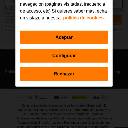
navegación (páginas visitadas, frecuencia
de acceso, etc) Si quieres saber más, echa
un vistazo a nuestra
política de cookies.
Aceptar
Configurar
© Orange 2026
Accesibilidad
Lectura accesible: Confort+
Contacto
Política de privacidad
Política de cookies
Aviso legal
Orange
Rechazar
Estas actuaciones forman parte de la iniciativa Generación D
impulsada por Red.es, Ministerio para la Transformación Digital y de
la Función Pública a través de la Secretaría de Estado de
Digitalización e Inteligencia Artificial, y están financiadas por el Plan de
Recuperación, Transformación y Resiliencia a través de los fondos
Next Generation de la Unión Europea, en el marco de la Inversión 1