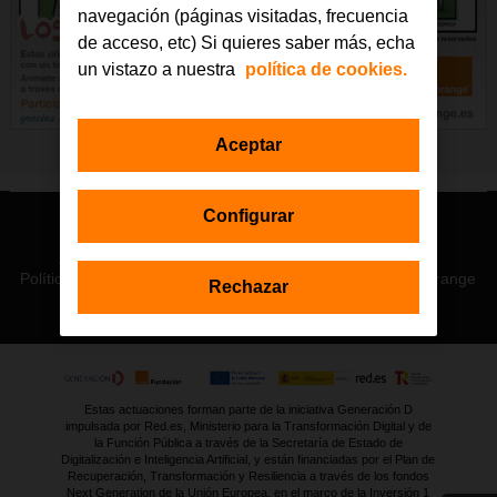
navegación (páginas visitadas, frecuencia
de acceso, etc) Si quieres saber más, echa
un vistazo a nuestra
política de cookies.
Aceptar
Configurar
© Orange 2026
Accesibilidad
Lectura accesible: Confort+
Contacto
Política de privacidad
Política de cookies
Aviso legal
Orange
Rechazar
Estas actuaciones forman parte de la iniciativa Generación D
impulsada por Red.es, Ministerio para la Transformación Digital y de
la Función Pública a través de la Secretaría de Estado de
Digitalización e Inteligencia Artificial, y están financiadas por el Plan de
Recuperación, Transformación y Resiliencia a través de los fondos
Next Generation de la Unión Europea, en el marco de la Inversión 1