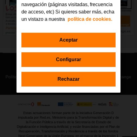
navegación (páginas visitadas, frecuencia
de acceso, etc) Si quieres saber más, echa
un vistazo a nuestra
política de cookies.
Aceptar
Configurar
© Orange 2026
Accesibilidad
Lectura accesible: Confort+
Contacto
Política de privacidad
Política de cookies
Aviso legal
Orange
Rechazar
Estas actuaciones forman parte de la iniciativa Generación D
impulsada por Red.es, Ministerio para la Transformación Digital y de
la Función Pública a través de la Secretaría de Estado de
Digitalización e Inteligencia Artificial, y están financiadas por el Plan de
Recuperación, Transformación y Resiliencia a través de los fondos
Next Generation de la Unión Europea, en el marco de la Inversión 1