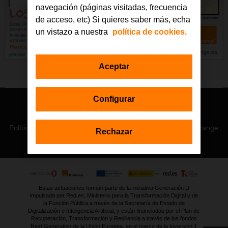
navegación (páginas visitadas, frecuencia
de acceso, etc) Si quieres saber más, echa
un vistazo a nuestra
política de cookies.
Aceptar
Configurar
© Orange 2026
Accesibilidad
Lectura accesible: Confort+
Contacto
Política de privacidad
Política de cookies
Aviso legal
Orange
Rechazar
Estas actuaciones forman parte de la iniciativa Generación D
impulsada por Red.es, Ministerio para la Transformación Digital y de
la Función Pública a través de la Secretaría de Estado de
Digitalización e Inteligencia Artificial, y están financiadas por el Plan de
Recuperación, Transformación y Resiliencia a través de los fondos
Next Generation de la Unión Europea, en el marco de la Inversión 1