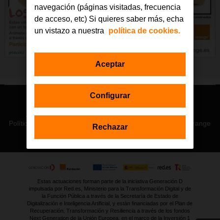
navegación (páginas visitadas, frecuencia
de acceso, etc) Si quieres saber más, echa
un vistazo a nuestra
política de cookies.
Aceptar
Configurar
© Orange 2026
Accesibilidad
Lectura accesible: Confort+
Contacto
Política de privacidad
Política de cookies
Aviso legal
Orange
Rechazar
Estas actuaciones forman parte de la iniciativa Generación D
impulsada por Red.es, Ministerio para la Transformación Digital y de
la Función Pública a través de la Secretaría de Estado de
Digitalización e Inteligencia Artificial, y están financiadas por el Plan de
Recuperación, Transformación y Resiliencia a través de los fondos
Next Generation de la Unión Europea, en el marco de la Inversión 1