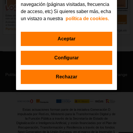
navegación (páginas visitadas, frecuencia
de acceso, etc) Si quieres saber más, echa
un vistazo a nuestra
política de cookies.
Aceptar
Configurar
© Orange 2026
Accesibilidad
Lectura accesible: Confort+
Contacto
Política de privacidad
Política de cookies
Aviso legal
Orange
Rechazar
Estas actuaciones forman parte de la iniciativa Generación D
impulsada por Red.es, Ministerio para la Transformación Digital y de
la Función Pública a través de la Secretaría de Estado de
Digitalización e Inteligencia Artificial, y están financiadas por el Plan de
Recuperación, Transformación y Resiliencia a través de los fondos
Next Generation de la Unión Europea, en el marco de la Inversión 1