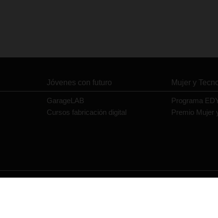
Jóvenes con futuro
Mujer y Tecn
GarageLAB
Programa ED
Cursos fabricación digital
Premio Mujer 
Contacto
Política de privacidad
Política de cookies
Aviso legal