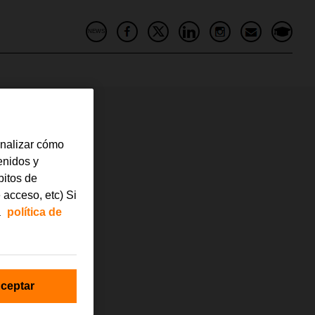
NEWS
analizar cómo
tenidos y
bitos de
 acceso, etc) Si
a
política de
ceptar