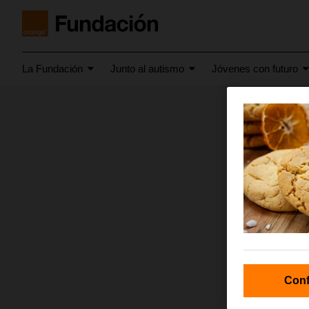
La Fundación
Junto al autismo
Jóvenes con futuro
julio 2016
Los l
Conf