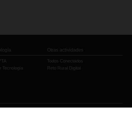
ología
Otras actividades
YTA
Todos Conectados
y Tecnología
Reto Rural Digital
Orange