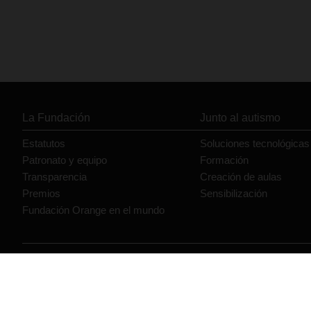
La Fundación
Junto al autismo
Estatutos
Soluciones tecnológicas
Patronato y equipo
Formación
Transparencia
Creación de aulas
Premios
Sensibilización
Fundación Orange en el mundo
© Orange 2026
Accesibilidad
Lectura accesible: Confort+