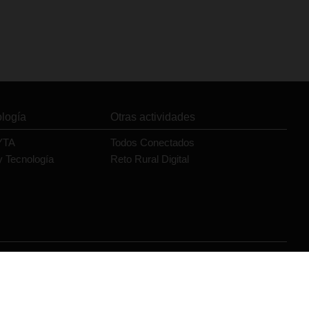
ología
Otras actividades
YTA
Todos Conectados
y Tecnología
Reto Rural Digital
Orange