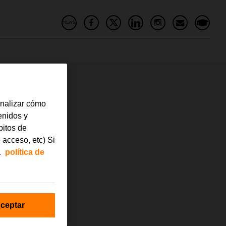
NEWS
analizar cómo
tenidos y
bitos de
 acceso, etc) Si
a
política de
ceptar