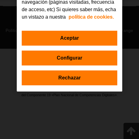
navegación (páginas visitadas, frecuencia
de acceso, etc) Si quieres saber más, echa
un vistazo a nuestra
política de cookies.
© Orange 2026
Accesibilidad
Lectura accesible: Confort+
Contacto
Política de privacidad
Política de cookies
Aviso legal
Orange
Aceptar
Configurar
Estas actuaciones forman parte de la iniciativa Generación D
impulsada por Red.es, Ministerio para la Transformación Digital y de
la Función Pública a través de la Secretaría de Estado de
Rechazar
Digitalización e Inteligencia Artificial, y están financiadas por el Plan de
Recuperación, Transformación y Resiliencia a través de los fondos
Next Generation de la Unión Europea, en el marco de la Inversión 1
del Componente 19 «Plan Nacional de Competencias Digitales».