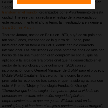
La entrega del galardón tendrá lugar el próximo 21 de marzo en
Segovia, en el marco de los
‘X Encuentros de Mujeres que
transforman el mundo’
, organizados por el Ayuntamiento de esta
ciudad. Therese Jamaa recibirá el testigo de la agraciada con
este reconocimiento el año anterior: la investigadora e ingeniera
Sara Gómez Martín
.
Therese Jamaa, nacida en Beirut en 1970, huyó de su país con
tan solo 8 años, escapando de la guerra de Líbano, para
instalarse con su familia en París, donde estudió comercio
internacional. Las dificultades de esos primeros años de vida han
hecho de ella una mujer con gran compromiso social, que ha
aplicado a la larga carrera profesional que ha desarrollado en el
sector de la tecnología y que culminó en 2016 con su
incorporación como General Manager de GSMA para el proyecto
Mobile World Capital en Barcelona. Tal y como la propia
premiada ha reconocido tras conocer que ha sido agraciada con
este ‘V Premio ‘Mujer y Tecnología-Fundación Orange’
”Demostrar que la tecnología sirve para mejorar la vida de las
personas en sanidad, educación, seguridad pública o
emprendimiento es lo que me gusta. El futuro está en las
tecnologías, y ni hombres ni mujeres pueden quedar al margen”
,