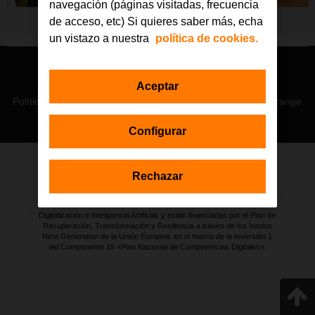
navegación (páginas visitadas, frecuencia
de acceso, etc) Si quieres saber más, echa
un vistazo a nuestra
política de cookies.
© Orange 2026
Aceptar
Accesibilidad
Lectura accesible: Confort+
Contacto
Política de privacidad
Política de cookies
Aviso legal
Orange
Configurar
Rechazar
Estas actuaciones forman parte de la iniciativa Generación D
impulsada por Red.es, Ministerio para la Transformación Digital y de
la Función Pública a través de la Secretaría de Estado de
Digitalización e Inteligencia Artificial, y están financiadas por el Plan de
Recuperación, Transformación y Resiliencia a través de los fondos
Next Generation de la Unión Europea, en el marco de la Inversión 1
del Componente 19 «Plan Nacional de Competencias Digitales».