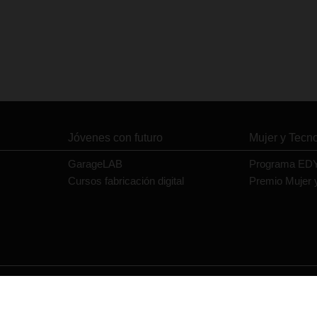
Jóvenes con futuro
Mujer y Tecn
GarageLAB
Programa ED
Cursos fabricación digital
Premio Mujer 
Contacto
Política de privacidad
Política de cookies
Aviso legal