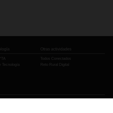
ología
Otras actividades
YTA
Todos Conectados
y Tecnología
Reto Rural Digital
Orange