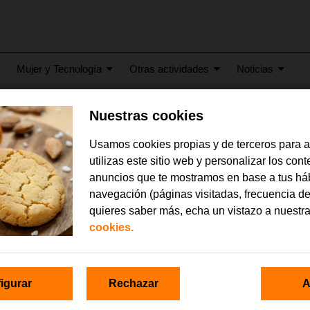
Mujer y Tecnología
Otras actividades
Noticias
Nuestras cookies
ra-de-pantalla-2025-04-09-
Usamos cookies propias y de terceros para 
utilizas este sitio web y personalizar los con
anuncios que te mostramos en base a tus há
navegación (páginas visitadas, frecuencia de
quieres saber más, echa un vistazo a nuestr
cookies.
igurar
Rechazar
A