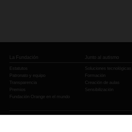
La Fundación
Junto al autismo
Estatutos
Soluciones tecnológicas
Patronato y equipo
Formación
Transparencia
Creación de aulas
Premios
Sensibilización
Fundación Orange en el mundo
© Orange 2026
Accesibilidad
Lectura accesible: Confort+