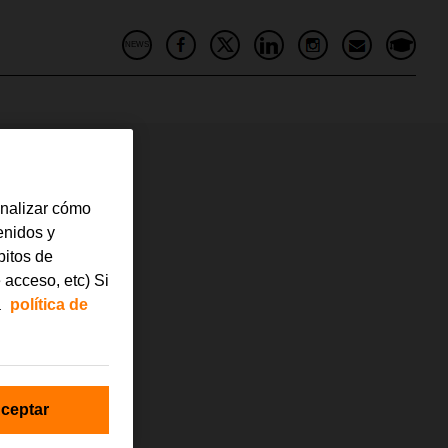
NEWS
analizar cómo
tenidos y
bitos de
 acceso, etc) Si
a
política de
ceptar