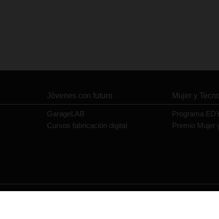
Jóvenes con futuro
Mujer y Tecn
GarageLAB
Programa ED
Cursos fabricación digital
Premio Mujer 
Contacto
Política de privacidad
Política de cookies
Aviso legal