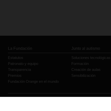
La Fundación
Junto al autismo
Estatutos
Soluciones tecnológicas
Patronato y equipo
Formación
Transparencia
Creación de aulas
Premios
Sensibilización
Fundación Orange en el mundo
© Orange 2026
Accesibilidad
Lectura accesible: Confort+