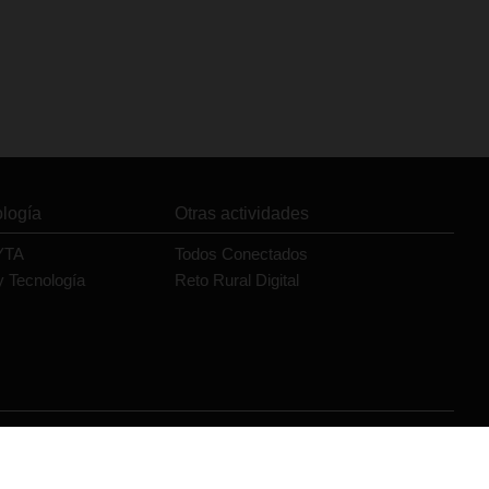
ología
Otras actividades
YTA
Todos Conectados
y Tecnología
Reto Rural Digital
Orange