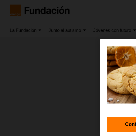
La Fundación
Junto al autismo
Jóvenes con futuro
mayo 2025
valen
Conf