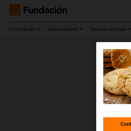
La Fundación
Junto al autismo
Jóvenes con futuro
junio 2026
reypa
Conf