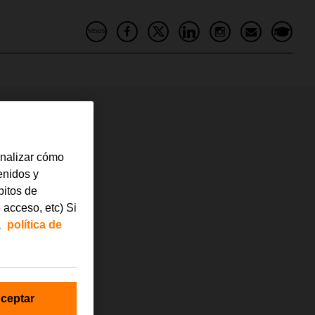
NEWS
analizar cómo
tenidos y
bitos de
 acceso, etc) Si
a
política de
ceptar